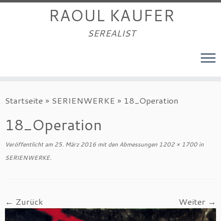
RAOUL KAUFER
SEREALIST
Zum
Startseite
»
SERIENWERKE
»
18_Operation
Inhalt
springen
18_Operation
Veröffentlicht am
25. März 2016
mit den Abmessungen
1202 × 1700
in
SERIENWERKE
.
← Zurück
Weiter →