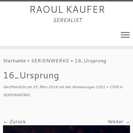
RAOUL KAUFER
SEREALIST
Zum
Startseite
»
SERIENWERKE
»
16_Ursprung
Inhalt
springen
16_Ursprung
Veröffentlicht am
25. März 2016
mit den Abmessungen
1201 × 1700
in
SERIENWERKE
.
← Zurück
Weiter →