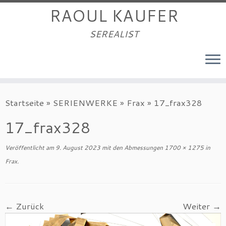
RAOUL KAUFER
SEREALIST
Zum
Startseite
»
SERIENWERKE
»
Frax
»
17_frax328
Inhalt
springen
17_frax328
Veröffentlicht am
9. August 2023
mit den Abmessungen
1700 × 1275
in
Frax
.
← Zurück
Weiter →