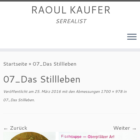
RAOUL KAUFER
SEREALIST
Zum
Startseite
»
07_Das Stillleben
Inhalt
springen
07_Das Stillleben
Veröffentlicht am
25. März 2016
mit den Abmessungen
1700 × 978
in
07_Das Stillleben
.
← Zurück
Weiter →