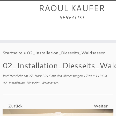
RAOUL KAUFER
SEREALIST
Zum
Startseite
»
02_Installation_Diesseits_Waldsassen
Inhalt
springen
02_Installation_Diesseits_Wal
Veröffentlicht am
27. März 2016
mit den Abmessungen
1700 × 1134
in
02_Installation_Diesseits_Waldsassen
.
← Zurück
Weiter →