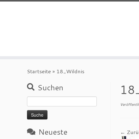
Zum
Startseite
»
18_Wildnis
Inhalt
springen
18_
Suchen
Suche
Veröffentl
nach:
Neueste
← Zurü