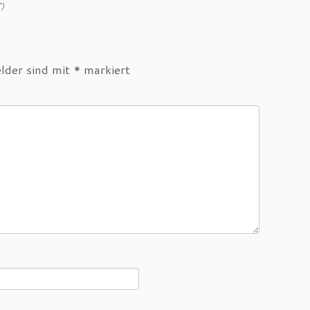
“)
elder sind mit
*
markiert