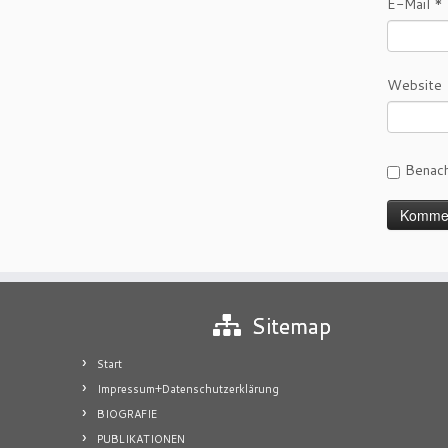
E-Mail
*
Website
Benach
Sitemap
Start
Impressum+Datenschutzerklärung
BIOGRAFIE
PUBLIKATIONEN